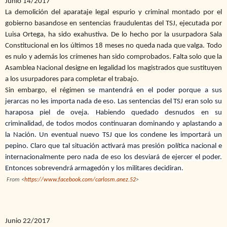
Junio 14/2017
La demolición del aparataje legal espurio y criminal montado por el
gobierno basandose en sentencias fraudulentas del TSJ, ejecutada por
Luisa Ortega, ha sido exahustiva. De lo hecho por la usurpadora Sala
Constitucional en los últimos 18 meses no queda nada que valga. Todo
es nulo y además los crímenes han sido comprobados. Falta solo que la
Asamblea Nacional designe en legalidad los magistrados que sustituyen
a los usurpadores para completar el trabajo.
Sin embargo, el régime
n se mantendrá en el poder porque a sus
jerarcas no les importa nada de eso. Las sentencias del TSJ eran solo su
haraposa piel de oveja. Habiendo quedado desnudos en su
criminalidad, de todos modos continuaran dominando y aplastando a
la Nación. Un eventual nuevo TSJ que los condene les importará un
pepino. Claro que tal situación activará mas presión política nacional e
internacionalmente pero nada de eso los desviará de ejercer el poder.
Entonces sobrevendrá armagedón y los militares decidiran.
From <
https://www.facebook.com/carlosm.anez.52
>
Junio 22/2017