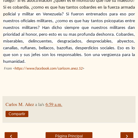
fuego? Si es adoctrinación ¿quien es el monstruo que fue su maestro?
Si es cobardía, ¿como es que hay tantos cobardes en la fuerza armada
pol
icial y militar en Venezuela? Si fueron entrenados para eso por
nuestros oficiales militares, ¿como es que hay tantos psicopatas entre
nuestros militares? Han dicho siempre que nuestros militares dan
prioridad al honor, pero esto es su mas profunda deshonra. Cobardes,
miserables, delincuentes, desgraciados, despreciables, abyectos,
canallas, rufianes, bellacos, bazofias, desperdicios sociales. Eso es lo
que son y sus jefes son los responsables. Son una vergüenza para la
humanidad.
From <
https://www.facebook.com/carlosm.anez.52
>
Carlos M. Añez
a la/s
6:59 a.m.
Compartir
‹
›
Página Principal