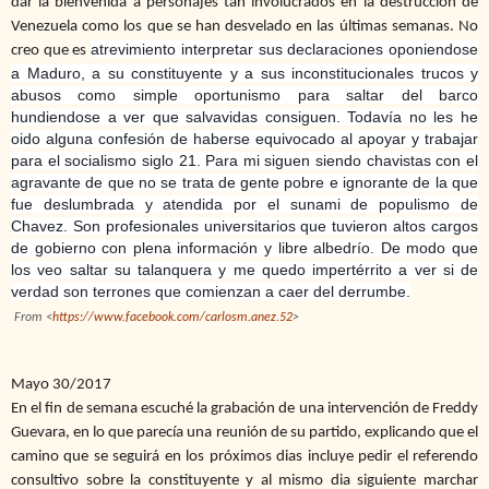
dar la bienvenida a personajes tan involucrados en la destrucción de
Venezuela como los que se han desvelado en las últimas semanas. No
atrevimiento interpretar sus declaraciones oponiendose
creo que es
a Maduro, a su constituyente y a sus inconstitucionales trucos y
abusos como simple oportunismo para saltar del barco
hundiendose a ver que salvavidas consiguen. Todavía no les he
oido alguna confesión de haberse equivocado al apoyar y trabajar
para el socialismo siglo 21. Para mi siguen siendo chavistas con el
agravante de que no se trata de gente pobre e ignorante de la que
fue deslumbrada y atendida por el sunami de populismo de
Chavez. Son profesionales universitarios que tuvieron altos cargos
de gobierno con plena información y libre albedrío. De modo que
los veo saltar su talanquera y me quedo impertérrito a ver si de
verdad son terrones que comienzan a caer del derrumbe.
From <
https://www.facebook.com/carlosm.anez.52
>
Mayo 30/2017
En el fin de semana escuché la grabación de una intervención de Freddy
Guevara, en lo que parecía una reunión de su partido, explicando que el
camino que se seguirá en los próximos dias incluye pedir el referendo
consultivo sobre la constituyente y al mismo dia siguiente marchar