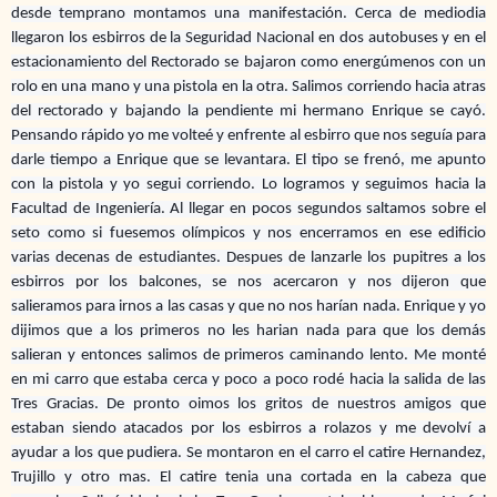
desde temprano montamos una manifestación. Cerca de mediodia
llegaron los esbirros de la Seguridad Nacional en dos autobuses y en el
estacionamiento del Rectorado se bajaron como energúmenos con un
rolo en una mano y una pistola en la otra. Salimos corriendo hacia atras
del rectorado y bajando la pendiente mi hermano Enrique se cayó.
Pensando rápido yo me volteé y enfrente al esbirro que nos seguía para
darle tiempo a Enrique que se levantara. El tipo se frenó, me apunto
con la pistola y yo segui corriendo. Lo logramos y seguimos hacia la
Facultad de Ingeniería. Al llegar en pocos segundos saltamos sobre el
seto como si fuesemos olímpicos y nos encerramos en ese edificio
varias decenas de estudiantes. Despues de lanzarle los pupitres a los
esbirros por los balcones, se nos acercaron y nos dijeron que
salieramos para irnos a las casas y que no nos harían nada. Enrique y yo
dijimos que a los primeros no les harian nada para que los demás
salieran y entonces salimos de primeros caminando lento. Me monté
en mi carro que estaba cerca y poco a poco rodé hacia la salida de las
Tres Gracias. De pronto oimos los gritos de nuestros amigos que
estaban siendo atacados por los esbirros a rolazos y me devolví a
ayudar a los que pudiera. Se montaron en el carro el catire Hernandez,
Trujillo y otro mas. El catire tenia una cortada en la cabeza que