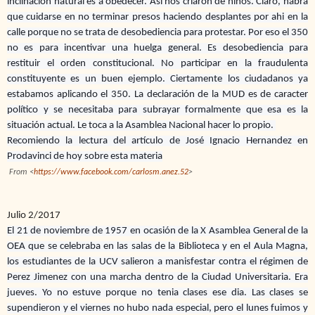
inclinación natural es a obedecer. Asi nos criaron de niños. Claro, habra
que cuidarse en no terminar presos haciendo desplantes por ahi en la
calle porque no se trata de desobediencia para protestar. Por eso el 350
no es para incentivar una huelga general. Es desobediencia para
restituir el orden constitucional. No participar en la fraudulenta
constituyente es un buen ejemplo. Ciertamente los ciudadanos ya
estabamos aplicando el 350. La declaración de la MUD es de caracter
político y se necesitaba para subrayar formalmente que esa es la
situación actual. Le toca a la Asamblea Nacional hacer lo propio.
Recomiendo la lectura del artículo de José Ignacio Hernandez en
Prodavinci de hoy sobre esta materia
From <
https://www.facebook.com/carlosm.anez.52
>
Julio 2/2017
El 21 de noviembre de 1957 en ocasión de la X Asamblea General de la
OEA que se celebraba en las salas de la Biblioteca y en el Aula Magna,
los estudiantes de la UCV salieron a manisfestar contra el régimen de
Perez Jimenez con una marcha dentro de la Ciudad Universitaria. Era
jueves. Yo no estuve porque no tenia clases ese dia. Las clases se
supendieron y el viernes no hubo nada especial, pero el lunes fuimos y