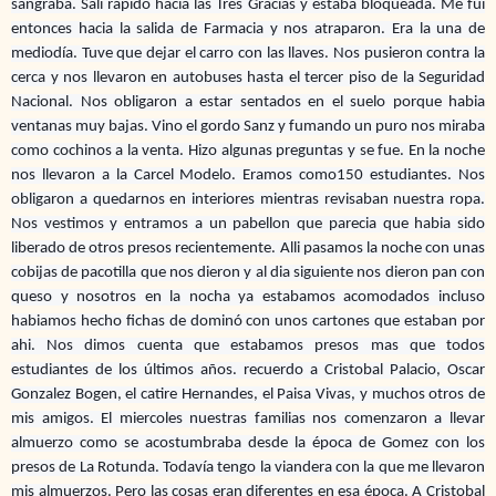
sangraba. Sali rápido hacia las Tres Gracias y estaba bloqueada. Me fui
entonces hacia la salida de Farmacia y nos atraparon. Era la una de
mediodía. Tuve que dejar el carro con las llaves. Nos pusieron contra la
cerca y nos llevaron en autobuses hasta el tercer piso de la Seguridad
Nacional. Nos obligaron a estar sentados en el suelo porque habia
ventanas muy bajas. Vino el gordo Sanz y fumando un puro nos miraba
como cochinos a la venta. Hizo algunas preguntas y se fue. En la noche
nos llevaron a la Carcel Modelo. Eramos como150 estudiantes. Nos
obligaron a quedarnos en interiores mientras revisaban nuestra ropa.
Nos vestimos y entramos a un pabellon que parecia que habia sido
liberado de otros presos recientemente. Alli pasamos la noche con unas
cobijas de pacotilla que nos dieron y al dia siguiente nos dieron pan con
queso y nosotros en la nocha ya estabamos acomodados incluso
habiamos hecho fichas de dominó con unos cartones que estaban por
ahi. Nos dimos cuenta que estabamos presos mas que todos
estudiantes de los últimos años. recuerdo a Cristobal Palacio, Oscar
Gonzalez Bogen, el catire Hernandes, el Paisa Vivas, y muchos otros de
mis amigos. El miercoles nuestras familias nos comenzaron a llevar
almuerzo como se acostumbraba desde la época de Gomez con los
presos de La Rotunda. Todavía tengo la viandera con la que me llevaron
mis almuerzos. Pero las cosas eran diferentes en esa época. A Cristobal