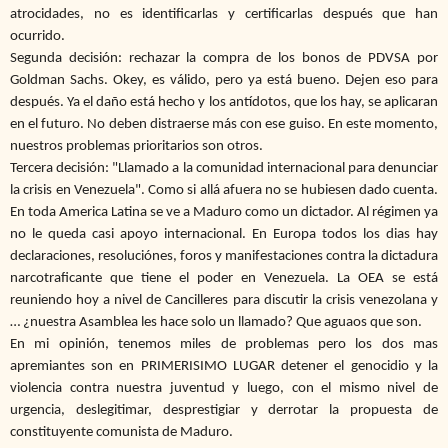
atrocidades, no es identificarlas y certificarlas después que han
ocurrido.
Segunda decisión: rechazar la compra de los bonos de PDVSA por
Goldman Sachs. Okey, es válido, pero ya está bueno. Dejen eso para
después. Ya el daño está hecho y los antídotos, que los hay, se aplicaran
en el futuro. No deben distraerse más con ese guiso. En este momento,
nuestros problemas prioritarios son otros.
Tercera decisión: "Llamado a la comunidad internacional para denunciar
la crisis en Venezuela". Como si allá afuera no se hubiesen dado cuenta.
En toda America Latina se ve a Maduro como un dictador. Al régimen ya
no le queda casi apoyo internacional. En Europa todos los dias hay
declaraciones, resoluciónes, foros y manifestaciones contra la dictadura
narcotraficante que tiene el poder en Venezuela. La OEA se está
reuniendo hoy a nivel de Cancilleres para discutir la crisis venezolana y
… ¿nuestra Asamblea les hace solo un llamado? Que aguaos que son.
En mi opinión, tenemos miles de problemas pero los dos mas
apremiantes son en PRIMERISIMO LUGAR detener el genocidio y la
violencia contra nuestra juventud y luego, con el mismo nivel de
urgencia, deslegitimar, desprestigiar y derrotar la propuesta de
constituyente comunista de Maduro.