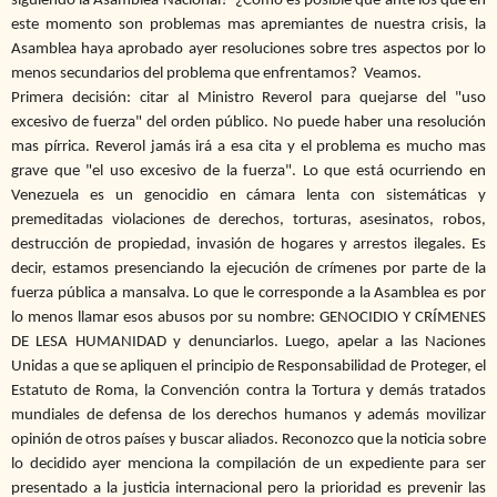
siguiendo la Asamblea Nacional? ¿Cómo es posible que ante los que en
este momento son problemas mas apremiantes de nuestra crisis, la
Asamblea haya aprobado ayer resoluciones sobre tres aspectos por lo
menos secundarios del problema que enfrentamos? Veamos.
Primera decisión: citar al Ministro Reverol para quejarse del "uso
excesivo de fuerza" del orden público. No puede haber una resolución
mas pírrica. Reverol jamás irá a esa cita y el problema es mucho mas
grave que "el uso excesivo de la fuerza". Lo que está ocurriendo en
Venezuela es un genocidio en cámara lenta con sistemáticas y
premeditadas violaciones de derechos, torturas, asesinatos, robos,
destrucción de propiedad, invasión de hogares y arrestos ilegales. Es
decir, estamos presenciando la ejecución de crímenes por parte de la
fuerza pública a mansalva. Lo que le corresponde a la Asamblea es por
lo menos llamar esos abusos por su nombre: GENOCIDIO Y CRÍMENES
DE LESA HUMANIDAD y denunciarlos. Luego, apelar a las Naciones
Unidas a que se apliquen el principio de Responsabilidad de Proteger, el
Estatuto de Roma, la Convención contra la Tortura y demás tratados
mundiales de defensa de los derechos humanos y además movilizar
opinión de otros países y buscar aliados. Reconozco que la noticia sobre
lo decidido ayer menciona la compilación de un expediente para ser
presentado a la justicia internacional pero la prioridad es prevenir las