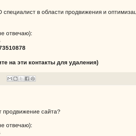
O специалист в области продвижения и оптимиза
не отвечаю):
s
73510878
ите на эти контакты для удаления)
т продвижение сайта?
не отвечаю):
s