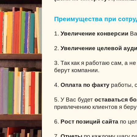
Преимущества при сотру
1.
Увеличение конверсии
Ва
2.
Увеличение целевой ауд
3. Так как я работаю сам, а н
берут компании.
4.
Оплата по факту
работы, с
5. У Вас будет
оставаться б
привлечению клиентов я беру
6.
Рост позиций сайта
по це
7.
Отчеты
по каждому шагу р