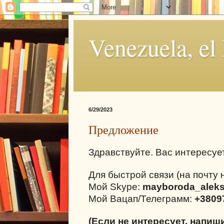
Venezuela, el
6/29/2023
Предложение
Здравствуйте. Вас интересуе
Для быстрой связи (на почту 
Мой Skype:
mayboroda_alek
Мой Вацап/Телеграмм:
+3809
(Если не интересует, напиш