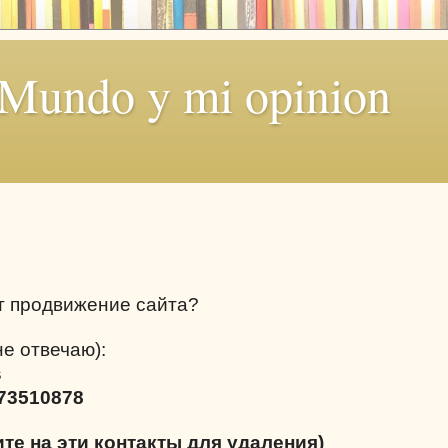
 Mundo y mi opinion
т продвижение сайта?
не отвечаю):
s
73510878
ите на эти контакты для удаления)