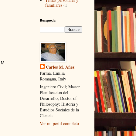
Temas personales y
familiares
(1)
Busqueda
ем
Carlos M. Añez
Parma, Emilia
Romagna, Italy
Ingeniero Civil; Master
Planificacion del
Desarrollo; Doctor of
Philosophy: Historia y
Estudios Sociales de la
Ciencia
Ver mi perfil completo