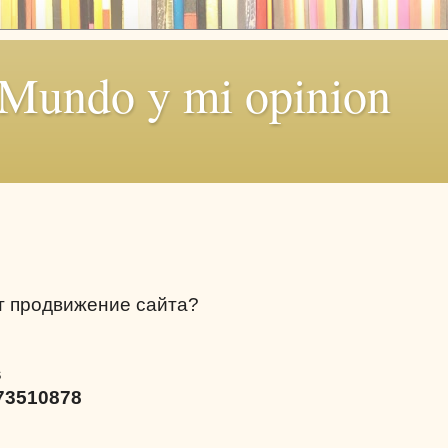
 Mundo y mi opinion
т продвижение сайта?
s
73510878