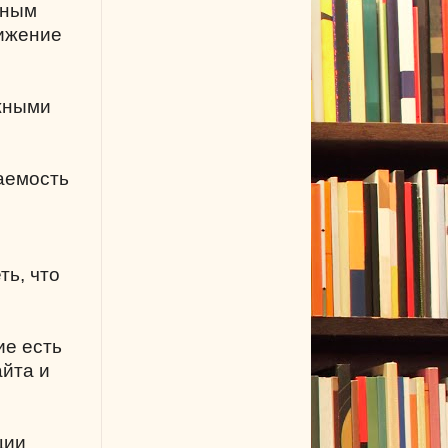
ьным
вижение
ужными
щаемость
ть, что
ие есть
айта и
ции