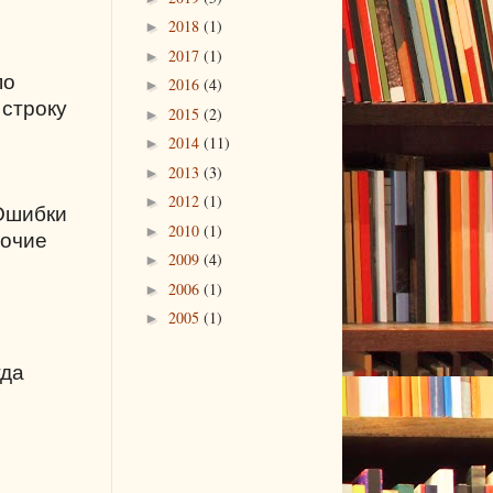
2018
(1)
►
2017
(1)
►
по
2016
(4)
►
 строку
2015
(2)
►
2014
(11)
►
2013
(3)
►
2012
(1)
►
 Ошибки
2010
(1)
►
бочие
2009
(4)
►
2006
(1)
►
2005
(1)
►
гда