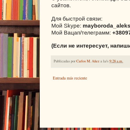
сайтов.
Для быстрой связи:
Мой Skype:
mayboroda_alek
Мой Вацап/телеграмм:
+3809
(Если не интересует, напиш
Publicadas por
Carlos M. Añez
a la/s
9:28 a.m.
Entrada más reciente