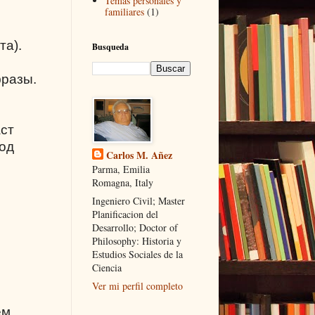
Temas personales y
familiares
(1)
та).
Busqueda
фразы.
аст
под
Carlos M. Añez
Parma, Emilia
Romagna, Italy
Ingeniero Civil; Master
Planificacion del
Desarrollo; Doctor of
Philosophy: Historia y
Estudios Sociales de la
Ciencia
Ver mi perfil completo
ем