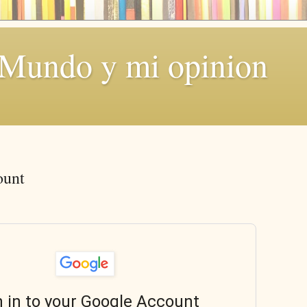
 Mundo y mi opinion
ount
n in to your Google Account