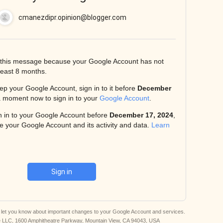
cmanezdipr.opinion@blogger.com
g this message because your Google Account has not
least 8 months.
eep your Google Account, sign in to it before
December
a moment now to sign in to your
Google Account
.
gn in to your Google Account before
December 17, 2024
,
te your Google Account and its activity and data.
Learn
Sign in
o let you know about important changes to your Google Account and services.
e LLC,
1600 Amphitheatre Parkway, Mountain View, CA 94043, USA