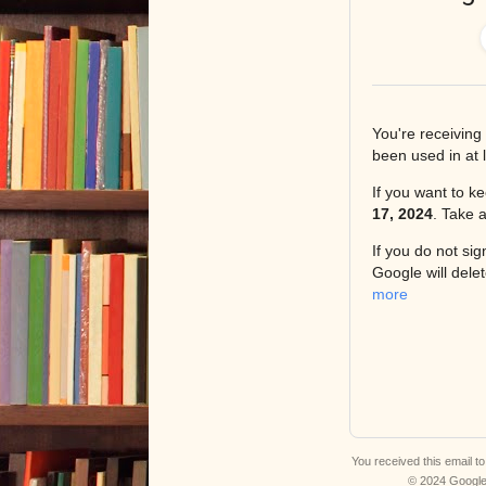
You're receivin
been used in at 
If you want to k
17, 2024
. Take 
If you do not si
Google will dele
more
You received this email t
© 2024 Googl