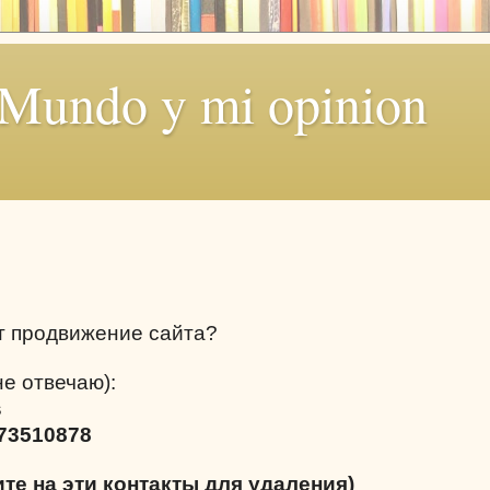
 Mundo y mi opinion
т продвижение сайта?
не отвечаю):
s
73510878
ите на эти контакты для удаления)