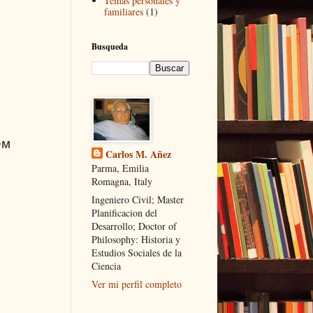
Temas personales y
familiares
(1)
Busqueda
ем
Carlos M. Añez
Parma, Emilia
Romagna, Italy
Ingeniero Civil; Master
Planificacion del
Desarrollo; Doctor of
Philosophy: Historia y
Estudios Sociales de la
Ciencia
Ver mi perfil completo