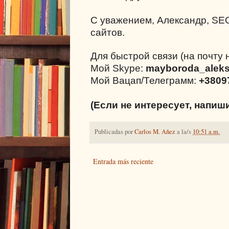
С уважением, Александр, SE
сайтов.
Для быстрой связи (на почту 
Мой Skype:
mayboroda_alek
Мой Вацап/Телеграмм:
+3809
(Если не интересует, напиш
Publicadas por
Carlos M. Añez
a la/s
10:51 a.m.
Entrada más reciente