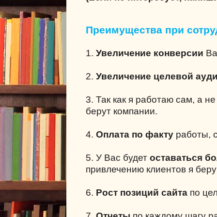
Преимущества при сотру
1.
Увеличение конверсии
Ва
2.
Увеличение целевой ауд
3. Так как я работаю сам, а н
берут компании.
4.
Оплата по факту
работы, с
5. У Вас будет
оставаться б
привлечению клиентов я беру
6.
Рост позиций сайта
по це
7.
Отчеты
по каждому шагу р