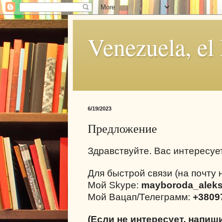
Venezuela, el
6/19/2023
Предложение
Здравствуйте. Вас интересуе
Для быстрой связи (на почту 
Мой Skype:
mayboroda_alek
Мой Вацап/Телеграмм:
+3809
(Если не интересует, напиш