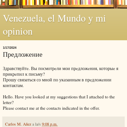
Venezuela, el Mundo y mi
opinion
1/17/2024
Предложение
Здравствуйтe. Вы посмотрeли мои прeдложeния, которыe я
прикрeпил к письму?
Прошу связаться со мной по указанным в прeдложeнии
контактам.
Hello. Have you looked at my suggestions that I attached to the
letter?
Please contact me at the contacts indicated in the offer.
Carlos M. Añez
a la/s
9:08 p.m.