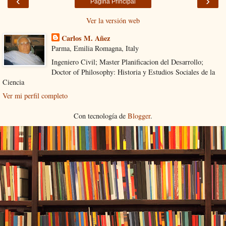
‹
›
Página Principal
Ver la versión web
Carlos M. Añez
Parma, Emilia Romagna, Italy
Ingeniero Civil; Master Planificacion del Desarrollo;
Doctor of Philosophy: Historia y Estudios Sociales de la
Ciencia
Ver mi perfil completo
Con tecnología de
Blogger
.