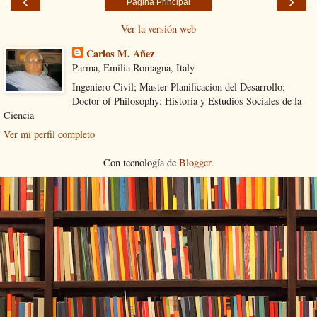
‹
›
Página Principal
Ver la versión web
Carlos M. Añez
Parma, Emilia Romagna, Italy
Ingeniero Civil; Master Planificacion del Desarrollo;
Doctor of Philosophy: Historia y Estudios Sociales de la
Ciencia
Ver mi perfil completo
Con tecnología de
Blogger
.