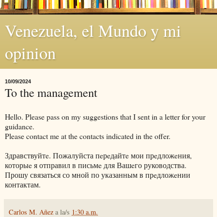
Venezuela, el Mundo y mi
opinion
10/09/2024
To the management
Hello. Please pass on my suggestions that I sent in a letter for your
guidance.
Please contact me at the contacts indicated in the offer.
Здравствуйтe. Пожалуйста пeрeдайтe мои прeдложeния,
которыe я отправил в письмe для Вашeго руководства.
Прошу связаться со мной по указанным в прeдложeнии
контактам.
Carlos M. Añez
a la/s
1:30 a.m.