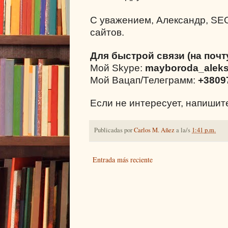
С уважением, Александр, SE
сайтов.
Для быстрой связи (на почт
Мой Skype:
mayboroda_alek
Мой Вацап/Телеграмм:
+3809
Если не интересует, напиши
Publicadas por
Carlos M. Añez
a la/s
1:41 p.m.
Entrada más reciente