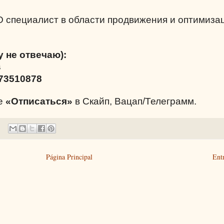
O специалист в области продвижения и оптимиза
у не отвечаю):
s
73510878
те
«Отписаться»
в Скайп, Вацап/Телеграмм.
Página Principal
Ent