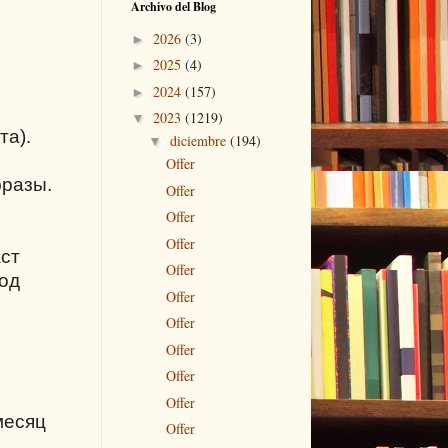
Archivo del Blog
2026
(3)
►
2025
(4)
►
2024
(157)
►
2023
(1219)
▼
та).
diciembre
(194)
▼
Offer
фразы.
Offer
Offer
Offer
аст
Offer
под
Offer
Offer
Offer
Offer
Offer
месяц
Offer