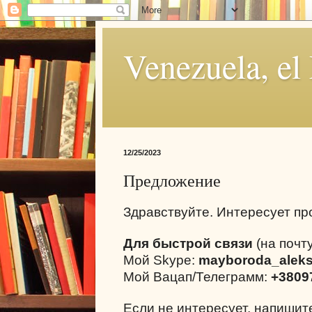
Venezuela, el
12/25/2023
Предложение
Здравствуйте. Интересует п
Для быстрой связи
(на почту
Мой Skype:
mayboroda_alek
Мой Вацап/Телеграмм:
+3809
Если не интересует, напиши