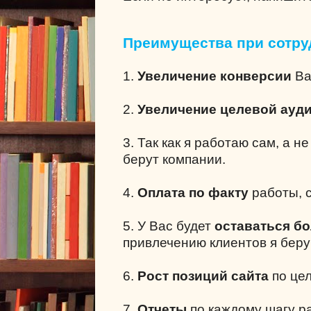
Преимущества при сотру
1.
Увеличение конверсии
Ва
2.
Увеличение целевой ауд
3. Так как я работаю сам, а н
берут компании.
4.
Оплата по факту
работы, с
5. У Вас будет
оставаться б
привлечению клиентов я беру
6.
Рост позиций сайта
по це
7.
Отчеты
по каждому шагу р