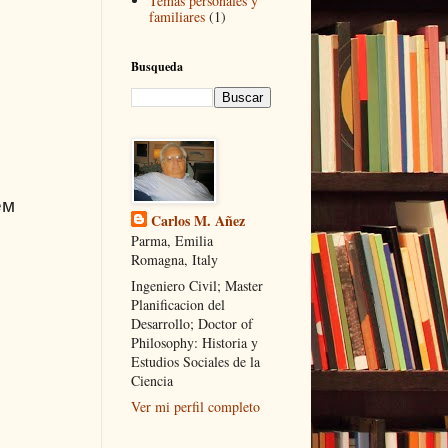
Temas personales y
familiares
(1)
Busqueda
ем
Carlos M. Añez
Parma, Emilia
Romagna, Italy
Ingeniero Civil; Master
Planificacion del
Desarrollo; Doctor of
Philosophy: Historia y
Estudios Sociales de la
Ciencia
Ver mi perfil completo