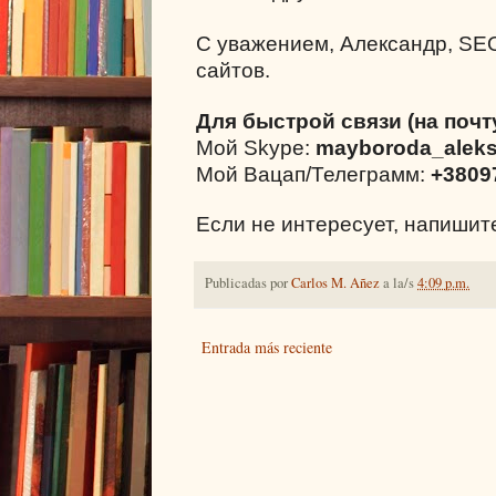
С уважением, Александр, SE
сайтов.
Для быстрой связи (на почт
Мой Skype:
mayboroda_alek
Мой Вацап/Телеграмм:
+3809
Если не интересует, напиши
Publicadas por
Carlos M. Añez
a la/s
4:09 p.m.
Entrada más reciente