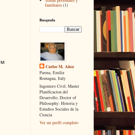
Temas personales y
familiares
(1)
Busqueda
ем
Carlos M. Añez
Parma, Emilia
Romagna, Italy
Ingeniero Civil; Master
Planificacion del
Desarrollo; Doctor of
Philosophy: Historia y
Estudios Sociales de la
Ciencia
Ver mi perfil completo