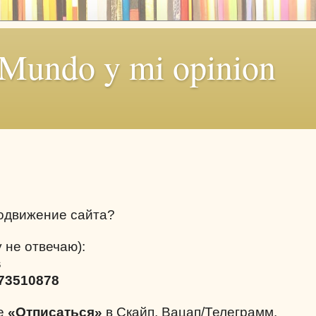
 Mundo y mi opinion
родвижение сайта?
 не отвечаю):
s
73510878
те
«Отписаться»
в Скайп, Вацап/Телеграмм.