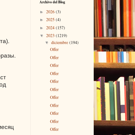
Archivo del Blog
2026
(3)
►
2025
(4)
►
2024
(157)
►
2023
(1219)
▼
та).
diciembre
(194)
▼
Offer
фразы.
Offer
Offer
Offer
аст
Offer
под
Offer
Offer
Offer
Offer
Offer
месяц
Offer