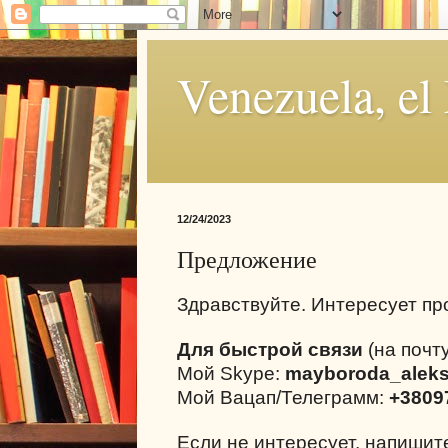
Venezuela, el
12/24/2023
Предложение
Здравствуйте. Интересует п
Для быстрой связи
(на почту
Мой Skype:
mayboroda_alek
Мой Вацап/Телеграмм:
+3809
Если не интересует, напиши