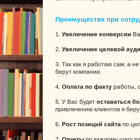
Преимущества при сотру
1.
Увеличение конверсии
Ва
2.
Увеличение целевой ауд
3. Так как я работаю сам, а н
берут компании.
4.
Оплата по факту
работы, с
5. У Вас будет
оставаться б
привлечению клиентов я беру
6.
Рост позиций сайта
по це
7.
Отчеты
по каждому шагу р