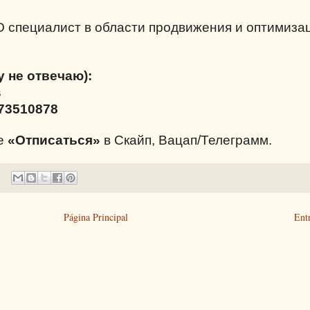
O специалист в области продвижения и оптимиза
у не отвечаю):
s
73510878
те
«Отписаться»
в Скайп, Вацап/Телеграмм.
Página Principal
Ent