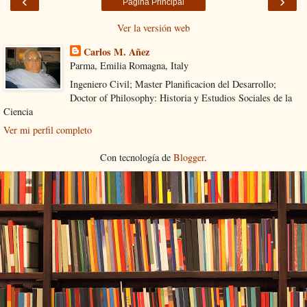
‹
›
Página Principal
Ver la versión web
Carlos M. Añez
Parma, Emilia Romagna, Italy
Ingeniero Civil; Master Planificacion del Desarrollo;
Doctor of Philosophy: Historia y Estudios Sociales de la
Ciencia
Ver mi perfil completo
Con tecnología de
Blogger
.