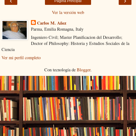
‹
›
Página Principal
Ver la versión web
Carlos M. Añez
Parma, Emilia Romagna, Italy
Ingeniero Civil; Master Planificacion del Desarrollo;
Doctor of Philosophy: Historia y Estudios Sociales de la
Ciencia
Ver mi perfil completo
Con tecnología de
Blogger
.