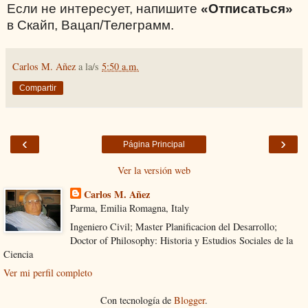
Если не интересует, напишите
«Отписаться»
в Скайп, Вацап/Телеграмм.
Carlos M. Añez
a la/s
5:50 a.m.
Compartir
‹
›
Página Principal
Ver la versión web
Carlos M. Añez
Parma, Emilia Romagna, Italy
Ingeniero Civil; Master Planificacion del Desarrollo;
Doctor of Philosophy: Historia y Estudios Sociales de la
Ciencia
Ver mi perfil completo
Con tecnología de
Blogger
.