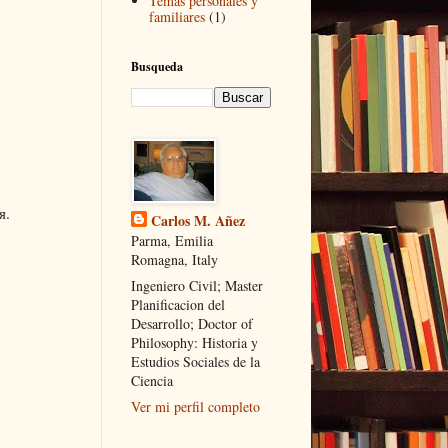
Temas personales y
familiares
(1)
Busqueda
я.
Carlos M. Añez
Parma, Emilia
Romagna, Italy
Ingeniero Civil; Master
Planificacion del
Desarrollo; Doctor of
Philosophy: Historia y
Estudios Sociales de la
Ciencia
Ver mi perfil completo