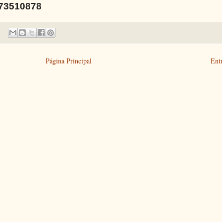
73510878
Página Principal
Ent