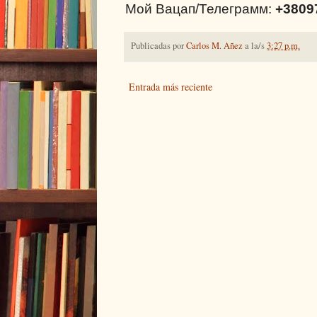
Мой Вацап/Телеграмм:
+3809
Publicadas por
Carlos M. Añez
a la/s
3:27 p.m.
Entrada más reciente