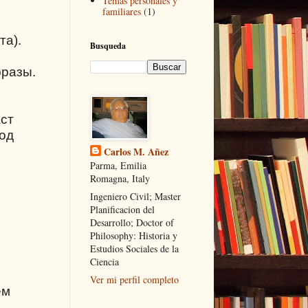
Temas personales y
familiares
(1)
та).
Busqueda
фразы.
аст
под
Carlos M. Añez
Parma, Emilia
Romagna, Italy
Ingeniero Civil; Master
Planificacion del
Desarrollo; Doctor of
Philosophy: Historia y
Estudios Sociales de la
Ciencia
Ver mi perfil completo
ем