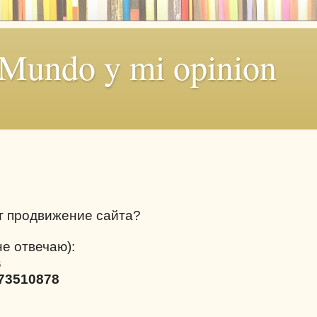
 Mundo y mi opinion
т продвижение сайта?
не отвечаю):
s
73510878