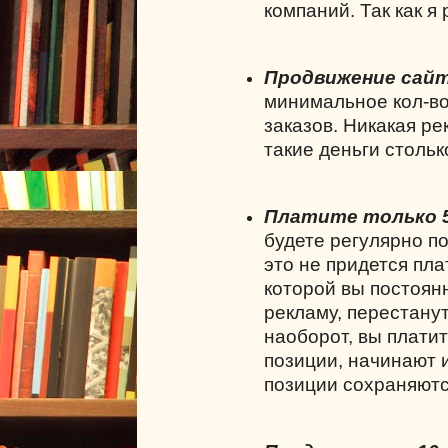
компаний. Так как я
Продвижение сайт
минимальное кол-во
заказов. Никакая ре
такие деньги стольк
Платите только 5
будете регулярно по
это не придется пла
которой вы постоянн
рекламу, перестанут
наоборот, вы платит
позиции, начинают и
позиции сохраняются