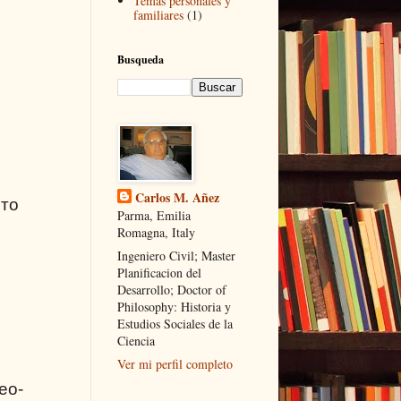
Temas personales y
familiares
(1)
Busqueda
и
Carlos M. Añez
Это
Parma, Emilia
Romagna, Italy
Ingeniero Civil; Master
Planificacion del
Desarrollo; Doctor of
Philosophy: Historia y
Estudios Sociales de la
Ciencia
Ver mi perfil completo
eo
-