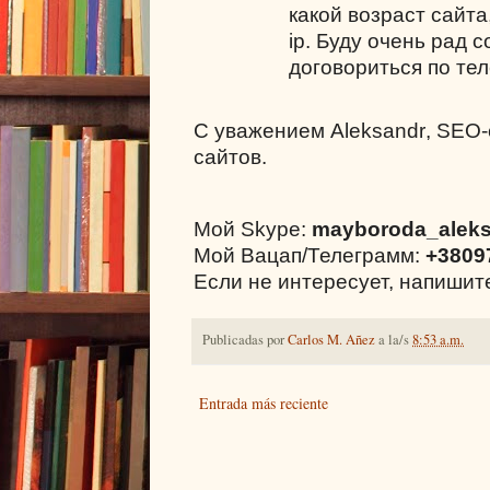
какой возраст сайта
ip
. Буду очень рад 
договориться по тел
С уважением
Aleksandr
,
SEO
сайтов.
Мой Skype:
mayboroda_alek
Мой Вацап/Телеграмм:
+3809
Если не интересует, напиши
Publicadas por
Carlos M. Añez
a la/s
8:53 a.m.
Entrada más reciente