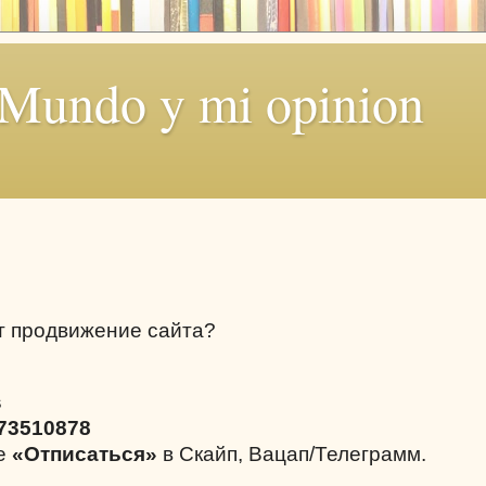
 Mundo y mi opinion
т продвижение сайта?
s
73510878
те
«Отписаться»
в Скайп, Вацап/Телеграмм.