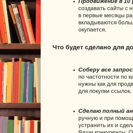
Продвижение в 10 
создавать сайты с 
в первые месяцы ра
вкладываются больши
окупается.
Что будет сделано для д
Соберу все запро
по частотности по 
нужны как для продв
для покупки ссылок,
Сделаю полный ан
ручную и при помощ
устранить их и сде
Ваши конкуренты. О